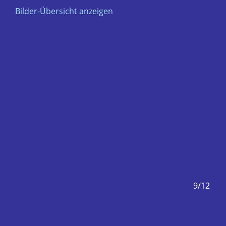
Bilder-Übersicht anzeigen
8/12
9/12