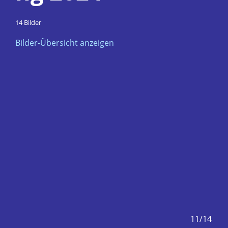
14 Bilder
Bilder-Übersicht anzeigen
0/14
11/14