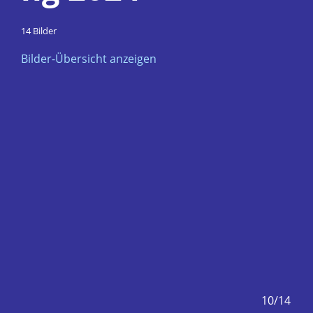
14 Bilder
Bilder-Übersicht anzeigen
9/14
10/14